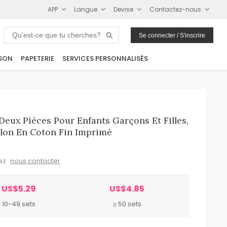
APP
Langue
Devise
Contactez-nous
Se connecter / S'inscrire
SON
PAPETERIE
SERVICES PERSONNALISÉS
eux Pièces Pour Enfants Garçons Et Filles,
lon En Coton Fin Imprimé
lez
nous contacter
US$5.29
US$4.85
10-49 sets
≥ 50 sets