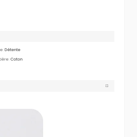
le:
Détente
ière:
Coton