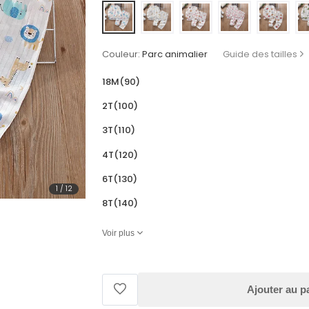
Couleur:
Parc animalier
Guide des tailles
18M(90)
2T(100)
3T(110)
4T(120)
6T(130)
1
/
12
8T(140)
Voir plus
Ajouter au p