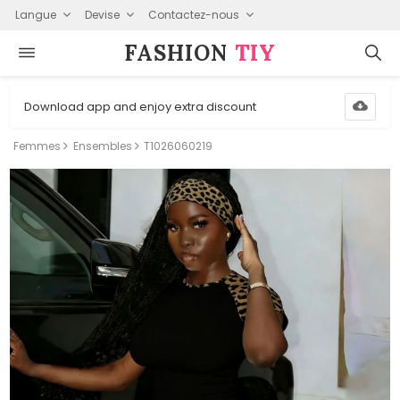
Langue
Devise
Contactez-nous
FASHION⁠
TIY
Download app and enjoy extra discount
Femmes
Ensembles
T1026060219