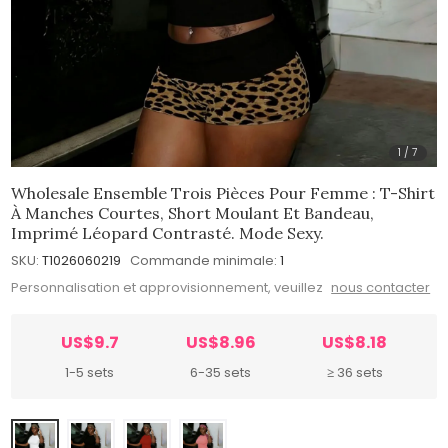
1
/
7
Wholesale Ensemble Trois Pièces Pour Femme : T-Shirt
À Manches Courtes, Short Moulant Et Bandeau,
Imprimé Léopard Contrasté. Mode Sexy.
SKU:
T1026060219
Commande minimale:
1
Personnalisation et approvisionnement, veuillez
nous contacter
US$9.7
US$8.96
US$8.18
1-5 sets
6-35 sets
≥ 36 sets