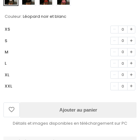
Couleur:
Léopard noir et blanc
XS
0
S
0
M
0
L
0
XL
0
XXL
0
Ajouter au panier
Détails et images disponibles en téléchargement sur PC