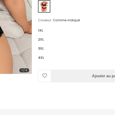
Couleur:
Comme indiqué
1XL
2XL
3XL
4XL
1
/
4
Ajouter au p