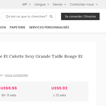
APP
Langue
Devise
Contactez-nous
Se connecter / S'inscrire
SON
PAPETERIE
SERVICES PERSONNALISÉS
 Et Culotte Sexy Grande Taille Rouge Et
lez
nous contacter
US$6.66
US$5.92
36-71 sets
≥ 72 sets