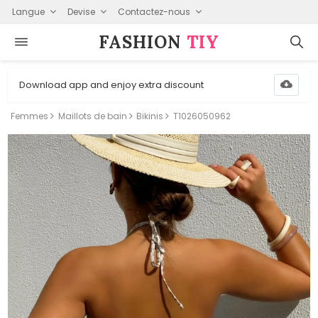
Langue
Devise
Contactez-nous
FASHION⁠
TIY
Download app and enjoy extra discount
Femmes
Maillots de bain
Bikinis
T1026050962