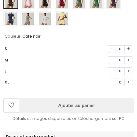
Couleur:
Café noir
S
0
M
0
L
0
XL
0
Ajouter au panier
Détails et images disponibles en téléchargement sur PC
Description du produit