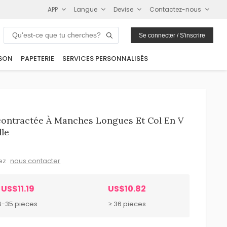
APP
Langue
Devise
Contactez-nous
Se connecter / S'inscrire
SON
PAPETERIE
SERVICES PERSONNALISÉS
ontractée À Manches Longues Et Col En V
le
lez
nous contacter
US$11.19
US$10.82
6-35 pieces
≥ 36 pieces