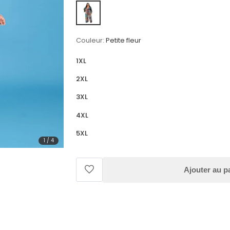
Couleur:
Petite fleur
1XL
2XL
3XL
4XL
5XL
1
/
4
Ajouter au p