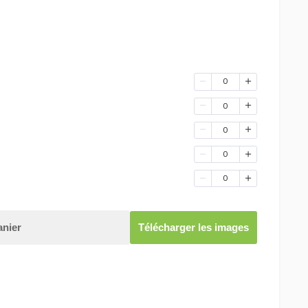
0
0
0
0
0
anier
Télécharger les images