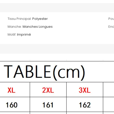
Tissu Principal:
Polyester
Pou
Manche:
Manches Longues
Enc
Motif:
Imprimé