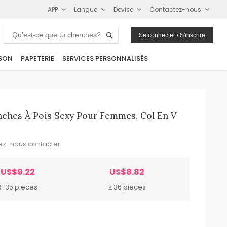
APP
Langue
Devise
Contactez-nous
Se connecter / S'inscrire
SON
PAPETERIE
SERVICES PERSONNALISÉS
ches À Pois Sexy Pour Femmes, Col En V
lez
nous contacter
US$9.22
US$8.82
6-35 pieces
≥ 36 pieces