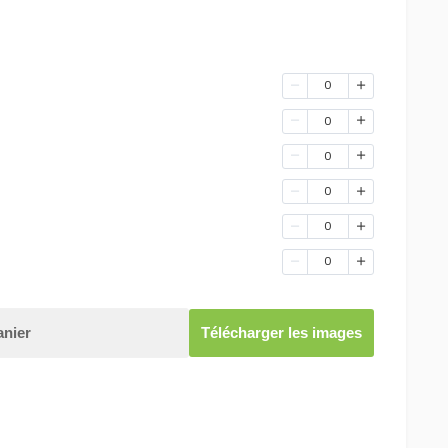
0
0
0
0
0
0
anier
Télécharger les images