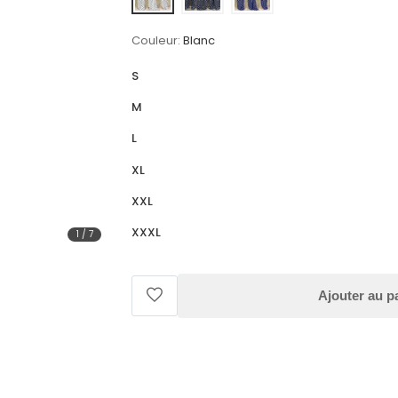
Couleur:
Blanc
S
M
L
XL
XXL
XXXL
1
/
7
Ajouter au p