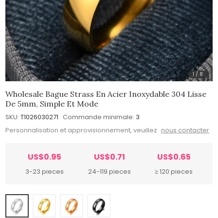
1
/
8
Wholesale Bague Strass En Acier Inoxydable 304 Lisse
De 5mm, Simple Et Mode
SKU:
T1026030271
Commande minimale:
3
Personnalisation et approvisionnement, veuillez
nous contacter
US$0.95
US$0.71
US$0.65
3-23 pieces
24-119 pieces
≥ 120 pieces