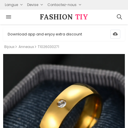
Langue
Devise
Contactez-nous
FASHION⁠
TIY
Download app and enjoy extra discount
Bijoux
Anneaux
T1026030271