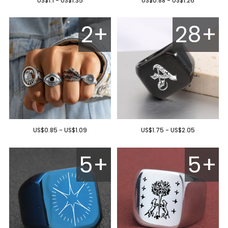
US$1.1 - US$1.35
US$0.88 - US$1.26
2+
28+
US$0.85 - US$1.09
US$1.75 - US$2.05
5+
5+