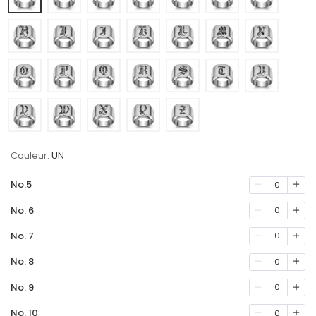
Couleur:
UN
No.5
0
No. 6
0
No. 7
0
No. 8
0
No. 9
0
No. 10
0