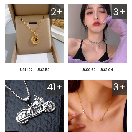
2+
3+
US$1.22 - US$1.58
US$0.63 - US$1.04
41+
3+