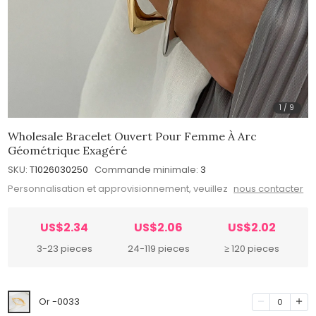
1
/
9
Wholesale Bracelet Ouvert Pour Femme À Arc
Géométrique Exagéré
SKU:
T1026030250
Commande minimale:
3
Personnalisation et approvisionnement, veuillez
nous contacter
US$2.34
US$2.06
US$2.02
3-23 pieces
24-119 pieces
≥ 120 pieces
Or -0033
0