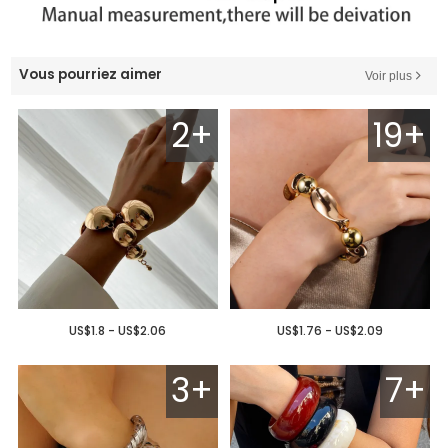
Vous pourriez aimer
Voir plus
2+
19+
US$1.8 - US$2.06
US$1.76 - US$2.09
3+
7+