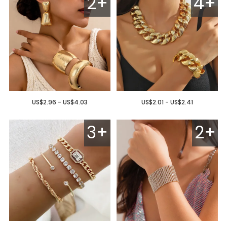
2+
4+
US$2.96 - US$4.03
US$2.01 - US$2.41
3+
2+