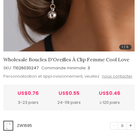
1
/
6
Wholesale Boucles D'Oreilles À Clip Femme Cool Love
SKU:
T1026030247
Commande minimale:
3
Personnalisation et approvisionnement, veuillez
nous contacter
US$0.76
US$0.55
US$0.46
3-23 pairs
24-119 pairs
≥ 120 pairs
ZW1695
0