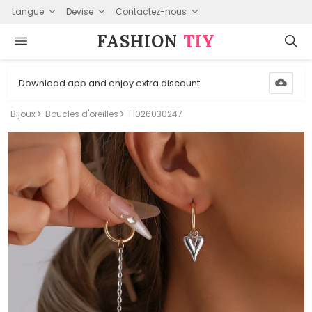
Langue
Devise
Contactez-nous
FASHION⁠
TIY
Download app and enjoy extra discount
Bijoux
Boucles d'oreilles
T1026030247