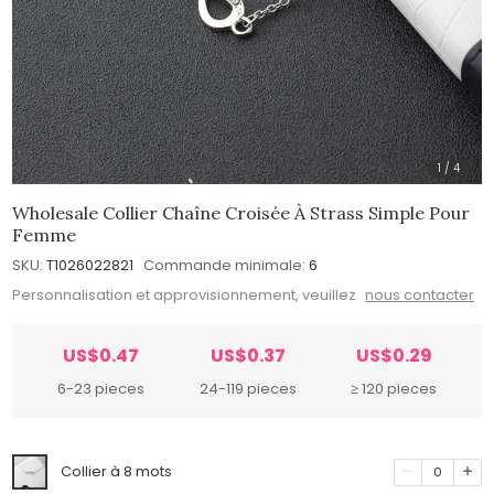
1
/
4
Wholesale Collier Chaîne Croisée À Strass Simple Pour
Femme
SKU:
T1026022821
Commande minimale:
6
Personnalisation et approvisionnement, veuillez
nous contacter
US$0.47
US$0.37
US$0.29
6-23 pieces
24-119 pieces
≥ 120 pieces
Collier à 8 mots
0