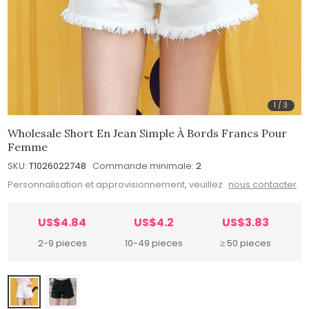
1
/
3
Wholesale Short En Jean Simple À Bords Francs Pour
Femme
SKU:
T1026022748
Commande minimale:
2
Personnalisation et approvisionnement, veuillez
nous contacter
US$4.84
US$4.2
US$3.83
2-9 pieces
10-49 pieces
≥ 50 pieces