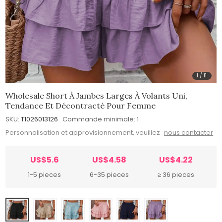
1
/
11
Wholesale Short À Jambes Larges À Volants Uni,
Tendance Et Décontracté Pour Femme
SKU:
T1026013126
Commande minimale:
1
Personnalisation et approvisionnement, veuillez
nous contacter
US$5.6
US$4.58
US$4.22
1-5 pieces
6-35 pieces
≥ 36 pieces