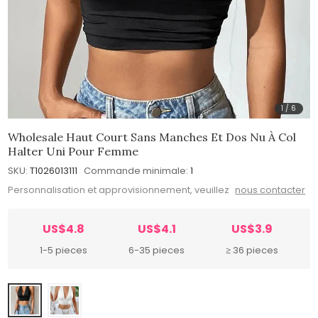
1
/
6
Wholesale Haut Court Sans Manches Et Dos Nu À Col
Halter Uni Pour Femme
SKU:
T1026013111
Commande minimale:
1
Personnalisation et approvisionnement, veuillez
nous contacter
US$4.8
US$4.1
US$3.9
1-5 pieces
6-35 pieces
≥ 36 pieces