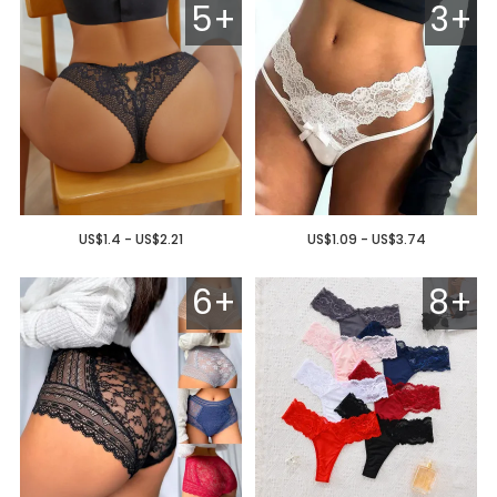
5+
3+
US$1.4 - US$2.21
US$1.09 - US$3.74
6+
8+