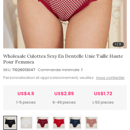
1
/
11
Wholesale Culottes Sexy En Dentelle Unie Taille Haute
Pour Femmes
SKU:
T1026013047
Commande minimale:
1
Personnalisation et approvisionnement, veuillez
nous contacter
US$4.5
US$2.85
US$1.72
1-5 pieces
6-49 pieces
≥ 50 pieces