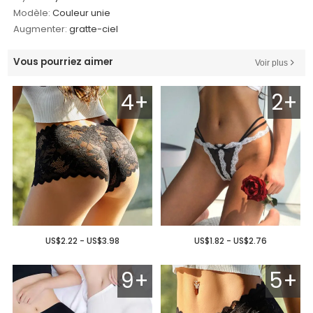
Modèle:
Couleur unie
Augmenter:
gratte-ciel
Vous pourriez aimer
Voir plus
4+
2+
US$2.22 - US$3.98
US$1.82 - US$2.76
9+
5+