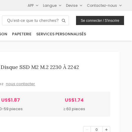
APP
Langue
Devise
Contactez-nous
Se connecter / S'inscrire
SON
PAPETERIE
SERVICES PERSONNALISÉS
 Disque SSD M2 M.2 2230 À 2242
lez
nous contacter
US$1.87
US$1.74
10-59 pieces
≥ 60 pieces
0