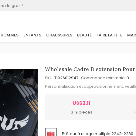
rs de gros !
HOMMES
ENFANTS
CHAUSSURES
BEAUTÉ
FAIRE LA FÊTE
MAI
Wholesale Cadre D'extension Pour
SKU:
T1026012947
Commande minimale:
3
Personnalisation et approvisionnement, veuil
US$2.11
3-9 pieces
Prêteur à usage multiple 2242-2280