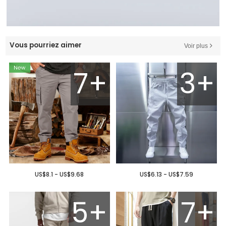
Vous pourriez aimer
Voir plus
7+
3+
US$8.1 - US$9.68
US$6.13 - US$7.59
5+
7+