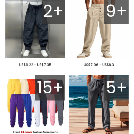
2+
9+
US$6.22 - US$7.35
US$7.06 - US$8.3
15+
5+