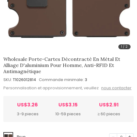
1
/
2
Wholesale Porte-Cartes Décontracté En Métal Et
Alliage D'aluminium Pour Homme, Anti-RFID Et
Antimagnétique
SKU:
T1026012814
Commande minimale:
3
Personnalisation et approvisionnement, veuillez
nous contacter
US$3.26
US$3.15
US$2.91
3-9 pieces
10-59 pieces
≥ 60 pieces
Brun
0