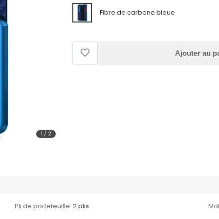
Fibre de carbone bleue
Ajouter au p
1
/
2
Pli de portefeuille:
2 plis
Mot