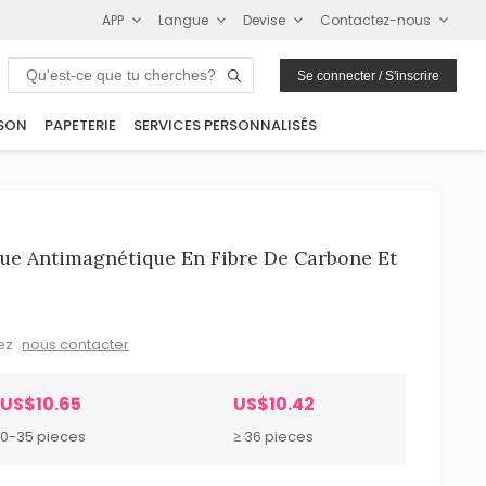
APP
Langue
Devise
Contactez-nous
Se connecter / S'inscrire
SON
PAPETERIE
SERVICES PERSONNALISÉS
ue Antimagnétique En Fibre De Carbone Et
lez
nous contacter
US$10.65
US$10.42
10-35 pieces
≥ 36 pieces