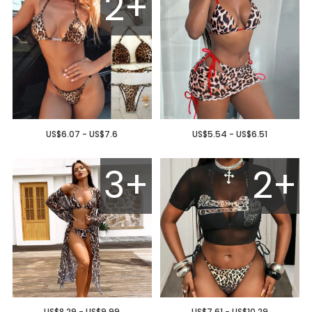
2+
US$6.07 - US$7.6
US$5.54 - US$6.51
3+
2+
US$8.29 - US$9.99
US$7.61 - US$10.29