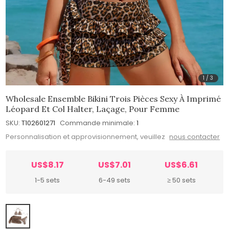
1
/
3
Wholesale Ensemble Bikini Trois Pièces Sexy À Imprimé
Léopard Et Col Halter, Laçage, Pour Femme
SKU:
T102601271
Commande minimale:
1
Personnalisation et approvisionnement, veuillez
nous contacter
US$8.17
US$7.01
US$6.61
1-5 sets
6-49 sets
≥ 50 sets