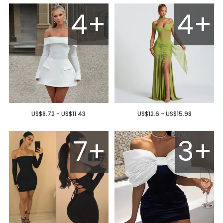
4+
4+
US$8.72 - US$11.43
US$12.6 - US$15.98
7+
3+