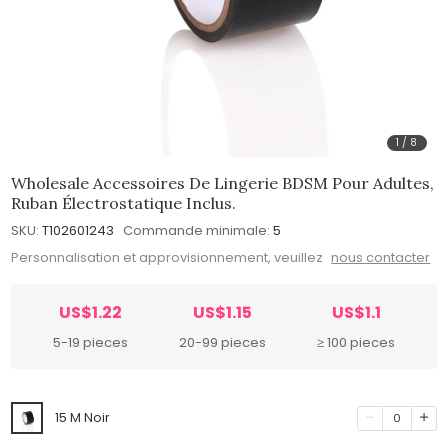
1
/
8
Wholesale Accessoires De Lingerie BDSM Pour Adultes,
Ruban Électrostatique Inclus.
SKU:
T102601243
Commande minimale:
5
Personnalisation et approvisionnement, veuillez
nous contacter
US$1.22
US$1.15
US$1.1
5-19 pieces
20-99 pieces
≥ 100 pieces
15 M Noir
0