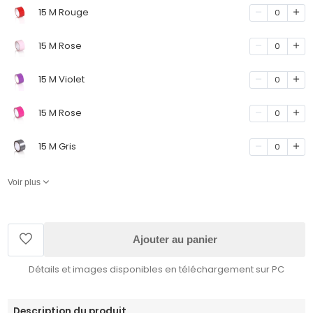
15 M Rouge
0
15 M Rose
0
15 M Violet
0
15 M Rose
0
15 M Gris
0
Voir plus
Ajouter au panier
Détails et images disponibles en téléchargement sur PC
Description du produit