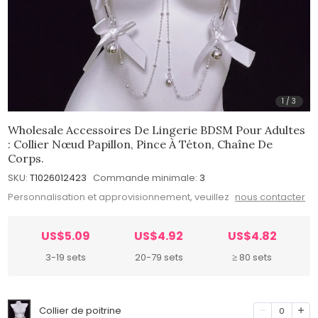
1
/
3
Wholesale Accessoires De Lingerie BDSM Pour Adultes
: Collier Nœud Papillon, Pince À Téton, Chaîne De
Corps.
SKU:
T1026012423
Commande minimale:
3
Personnalisation et approvisionnement, veuillez
nous contacter
US$5.09
US$4.92
US$4.82
3-19 sets
20-79 sets
≥ 80 sets
Collier de poitrine
0