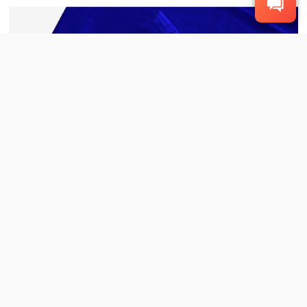
À PROPOS DE LA MODE
CONDITIONS GÉNÉRALES ET
POLITIQUE
À propos de FashionTIY
Politique de confidentialité