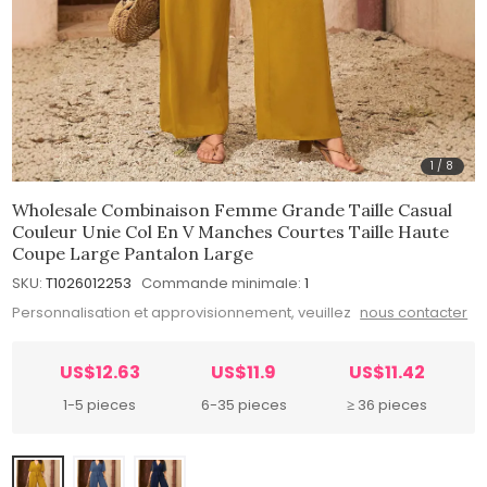
1
/
8
Wholesale Combinaison Femme Grande Taille Casual
Couleur Unie Col En V Manches Courtes Taille Haute
Coupe Large Pantalon Large
SKU:
T1026012253
Commande minimale:
1
Personnalisation et approvisionnement, veuillez
nous contacter
US$12.63
US$11.9
US$11.42
1-5 pieces
6-35 pieces
≥ 36 pieces