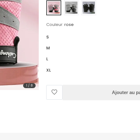
Couleur:
rose
S
M
L
XL
1
/
8
Ajouter au p