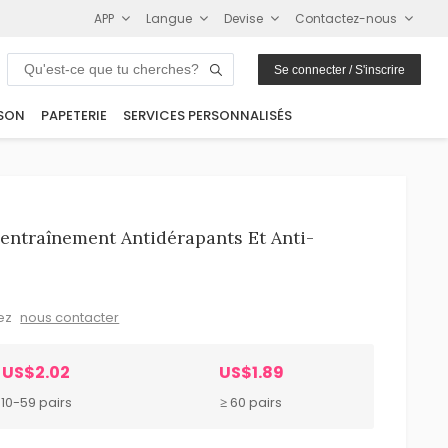
APP
Langue
Devise
Contactez-nous
Se connecter / S'inscrire
SON
PAPETERIE
SERVICES PERSONNALISÉS
entraînement Antidérapants Et Anti-
lez
nous contacter
US$2.02
US$1.89
10-59 pairs
≥ 60 pairs