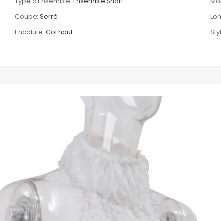
Type d'Ensemble:
Ensemble Short
Mot
Coupe:
Serré
Lon
Encolure:
Col haut
Sty