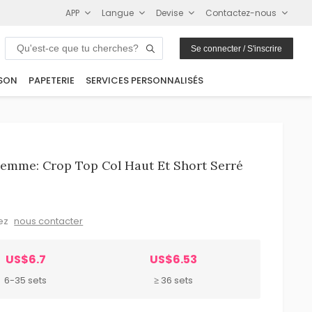
APP
Langue
Devise
Contactez-nous
Se connecter / S'inscrire
SON
PAPETERIE
SERVICES PERSONNALISÉS
emme: Crop Top Col Haut Et Short Serré
lez
nous contacter
US$6.7
US$6.53
6-35 sets
≥ 36 sets