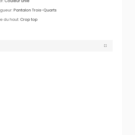
if:
Couleur unie
gueur:
Pantalon Trois-Quarts
le du haut:
Crop top