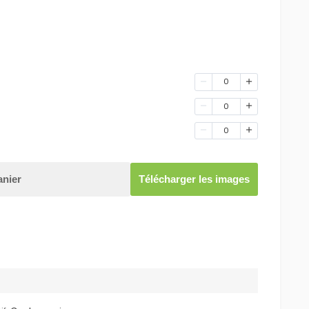
0
0
0
anier
Télécharger les images