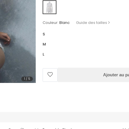
Couleur:
Blanc
Guide des tailles
S
M
L
Ajouter au p
1
/
5