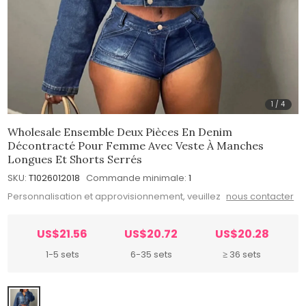
1
/
4
Wholesale Ensemble Deux Pièces En Denim
Décontracté Pour Femme Avec Veste À Manches
Longues Et Shorts Serrés
SKU:
T1026012018
Commande minimale:
1
Personnalisation et approvisionnement, veuillez
nous contacter
US$21.56
US$20.72
US$20.28
1-5 sets
6-35 sets
≥ 36 sets