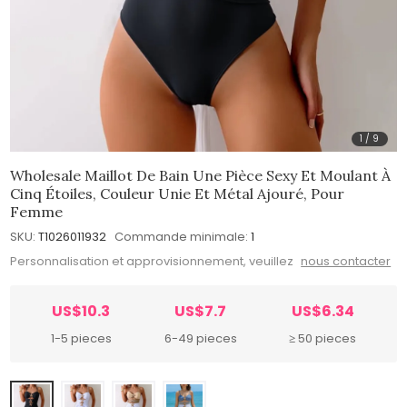
1
/
9
Wholesale Maillot De Bain Une Pièce Sexy Et Moulant À
Cinq Étoiles, Couleur Unie Et Métal Ajouré, Pour
Femme
SKU:
T1026011932
Commande minimale:
1
Personnalisation et approvisionnement, veuillez
nous contacter
US$10.3
US$7.7
US$6.34
1-5 pieces
6-49 pieces
≥ 50 pieces