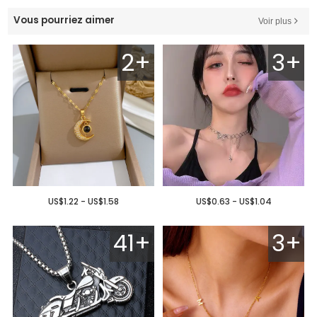
Vous pourriez aimer
Voir plus
2+
3+
US$1.22 - US$1.58
US$0.63 - US$1.04
41+
3+