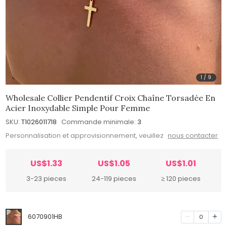
1
/
9
Wholesale Collier Pendentif Croix Chaîne Torsadée En
Acier Inoxydable Simple Pour Femme
SKU:
T1026011718
Commande minimale:
3
Personnalisation et approvisionnement, veuillez
nous contacter
US$1.33
US$1.05
US$1.01
3-23 pieces
24-119 pieces
≥ 120 pieces
6070901HB
0