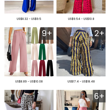
US$8.32 - US$9.5
US$9.54 - US$10.8
9+
2+
US$8.89 - US$10.08
US$17.4 - US$18.48
6+