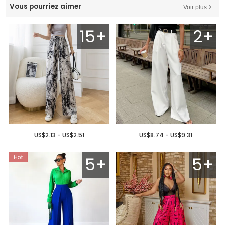
Vous pourriez aimer
Voir plus
15+
2+
US$2.13 - US$2.51
US$8.74 - US$9.31
5+
5+