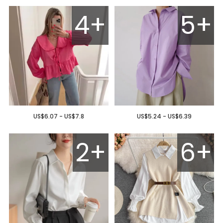
4+
5+
US$6.07 - US$7.8
US$5.24 - US$6.39
2+
6+