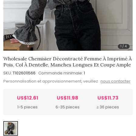
1
/
4
Wholesale Chemisier Décontracté Femme À Imprimé À
Pois, Col À Dentelle, Manches Longues Et Coupe Ample
SKU:
T1026011566
Commande minimale:
1
Personnalisation et approvisionnement, veuillez
nous contacter
US$12.61
US$11.98
US$11.73
1-5 pieces
6-35 pieces
≥ 36 pieces