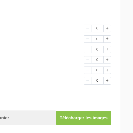
0
0
0
0
0
0
anier
Télécharger les images