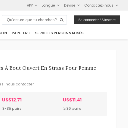
APP
Langue
Devise
Contactez-nous
Se connecter / S'inscrire
SON
PAPETERIE
SERVICES PERSONNALISÉS
s À Bout Ouvert En Strass Pour Femme
lez
nous contacter
US$12.71
US$11.41
3-35 pairs
≥ 36 pairs