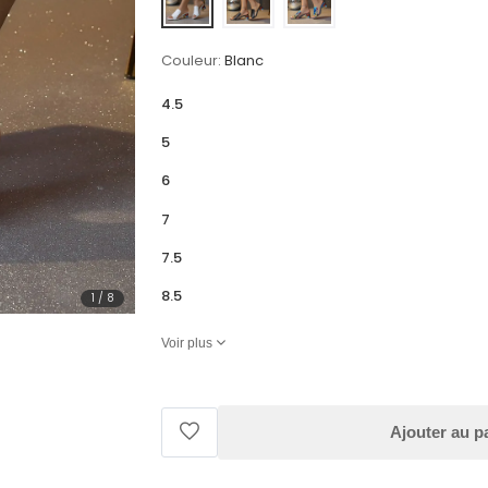
Couleur:
Blanc
4.5
5
6
7
7.5
8.5
1
/
8
Voir plus
Ajouter au p