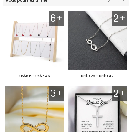
Vous pourriez aimer
Voir plus
6+
2+
US$6.6 - US$7.46
US$0.29 - US$0.47
3+
2+