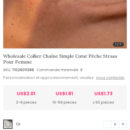
1
/
7
Wholesale Collier Chaîne Simple Cœur Pêche Strass
Pour Femme
SKU:
T1026011388
Commande minimale:
3
Personnalisation et approvisionnement, veuillez
nous contacter
US$2.01
US$1.81
US$1.73
3-9 pieces
10-59 pieces
≥ 60 pieces
Or
0