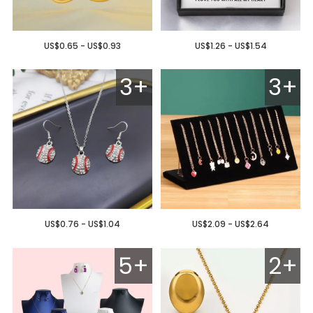
US$0.65 - US$0.93
US$1.26 - US$1.54
3+
3+
US$0.76 - US$1.04
US$2.09 - US$2.64
5+
2+