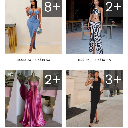
8+
2+
US$13.24 - US$18.64
US$11.63 - US$14.95
2+
3+