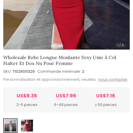
1
/
6
Wholesale Robe Longue Moulante Sexy Unie À Col
Halter Et Dos Nu Pour Femme
SKU:
T1026011329
Commande minimale:
2
Personnalisation et approvisionnement, veuillez
nous contacter
US$9.36
US$7.96
US$7.16
2-5 pieces
6-49 pieces
≥ 50 pieces