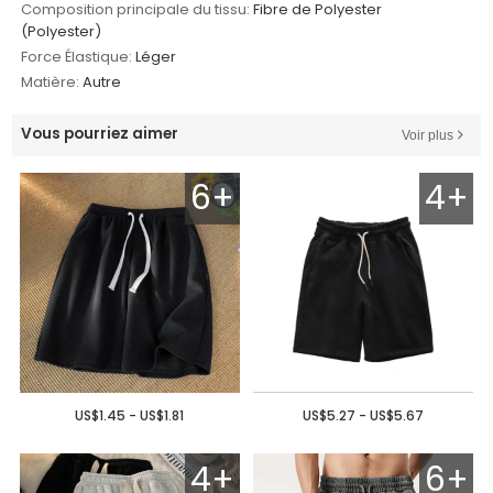
Composition principale du tissu:
Fibre de Polyester
(Polyester)
Force Élastique:
Léger
Matière:
Autre
Vous pourriez aimer
Voir plus
6+
4+
US$1.45 - US$1.81
US$5.27 - US$5.67
4+
6+