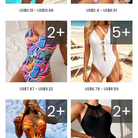
US$6.19 - US$10.68
US$5.4 - US$6.51
2+
5+
US$7.87 - US$9.22
US$6.78 - US$8.59
2+
2+