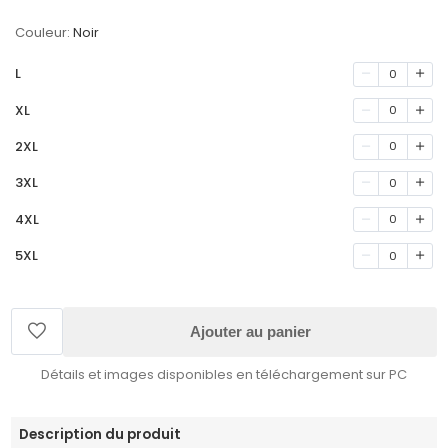
Couleur:
Noir
L
0
XL
0
2XL
0
3XL
0
4XL
0
5XL
0
Ajouter au panier
Détails et images disponibles en téléchargement sur PC
Description du produit