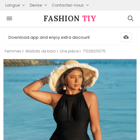
Langue
Devise
Contactez-nous
FASHION⁠
TIY
Download app and enjoy extra discount
Femmes
Maillots de bain
Une pièce
T1026011075