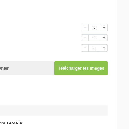
0
0
0
anier
Télécharger les images
re:
Femelle