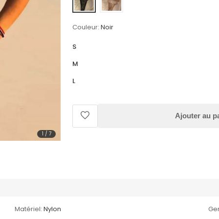
Couleur:
Noir
S
M
L
Ajouter au p
1
/
7
Matériel:
Nylon
Gen