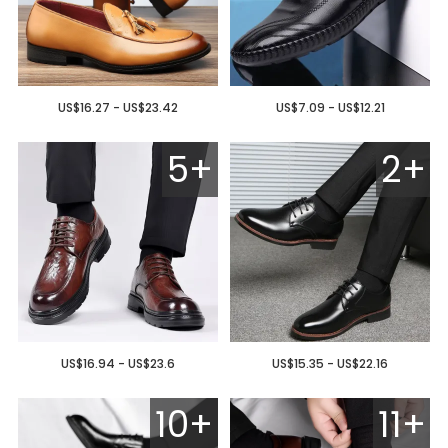
US$16.27 - US$23.42
US$7.09 - US$12.21
5+
2+
US$16.94 - US$23.6
US$15.35 - US$22.16
10+
11+