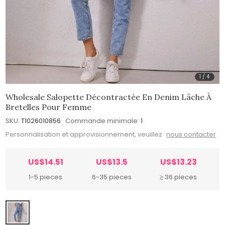
1
/
4
Wholesale Salopette Décontractée En Denim Lâche À
Bretelles Pour Femme
SKU:
T1026010856
Commande minimale:
1
Personnalisation et approvisionnement, veuillez
nous contacter
US$14.51
US$13.5
US$13.23
1-5 pieces
6-35 pieces
≥ 36 pieces