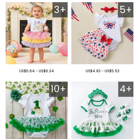
3+
5+
US$5.64 - US$6.34
US$4.83 - US$5.53
10+
4+