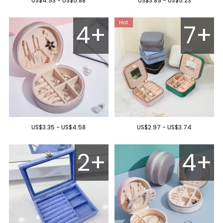
US$4.93 - US$5.88
US$3.89 - US$5.23
4+
7+
US$3.35 - US$4.58
US$2.97 - US$3.74
2+
4+