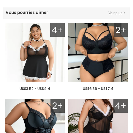
Vous pourriez aimer
Voir plus
4+
2+
US$3.52 - US$4.4
US$6.36 - US$7.4
2+
4+