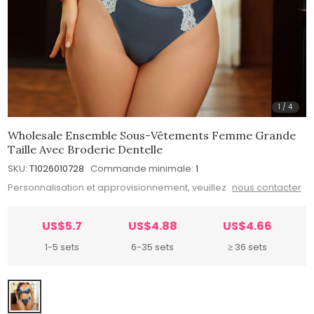
1
/
4
Wholesale Ensemble Sous-Vêtements Femme Grande
Taille Avec Broderie Dentelle
SKU:
T1026010728
Commande minimale:
1
Personnalisation et approvisionnement, veuillez
nous contacter
US$5.7
US$4.88
US$4.66
1-5 sets
6-35 sets
≥ 36 sets