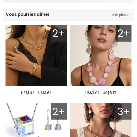
Vous pourriez aimer
Voir plus
2+
2+
US$1.32 - US$1.61
US$3.91 - US$5.17
2+
3+