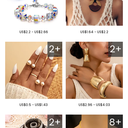
US$2.2 - US$2.66
US$1.64 - US$2.2
2+
2+
US$0.5 - US$1.43
US$2.96 - US$4.03
2+
8+