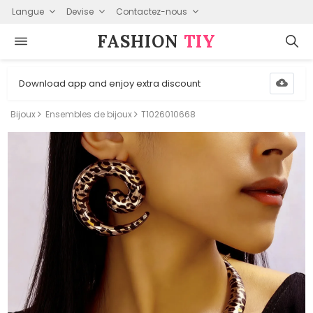
Langue
Devise
Contactez-nous
FASHION⁠
TIY
Download app and enjoy extra discount
Bijoux
Ensembles de bijoux
T1026010668