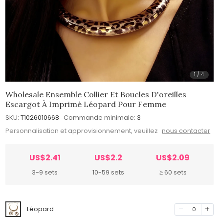
1
/
4
Wholesale Ensemble Collier Et Boucles D'oreilles
Escargot À Imprimé Léopard Pour Femme
SKU:
T1026010668
Commande minimale:
3
Personnalisation et approvisionnement, veuillez
nous contacter
US$2.41
US$2.2
US$2.09
3-9 sets
10-59 sets
≥ 60 sets
Léopard
0