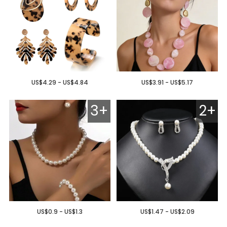
US$4.29 - US$4.84
US$3.91 - US$5.17
3+
2+
US$0.9 - US$1.3
US$1.47 - US$2.09