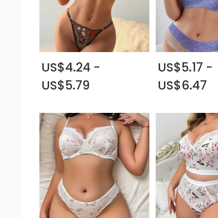
US$4.24 -
US$5.17 -
US$5.79
US$6.47