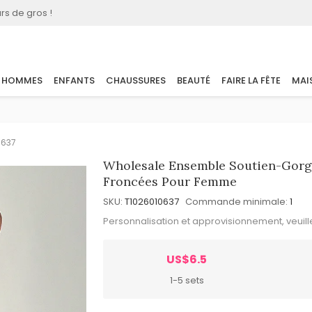
rs de gros !
HOMMES
ENFANTS
CHAUSSURES
BEAUTÉ
FAIRE LA FÊTE
MAI
0637
Wholesale Ensemble Soutien-Gorge 
Froncées Pour Femme
SKU:
T1026010637
Commande minimale:
1
Personnalisation et approvisionnement, veuil
US$6.5
1-5 sets