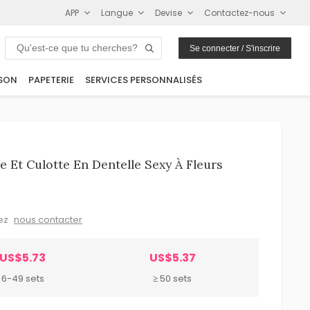
APP
Langue
Devise
Contactez-nous
Se connecter / S'inscrire
SON
PAPETERIE
SERVICES PERSONNALISÉS
Et Culotte En Dentelle Sexy À Fleurs
lez
nous contacter
US$5.73
US$5.37
6-49 sets
≥ 50 sets