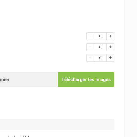
0
0
0
anier
Télécharger les images