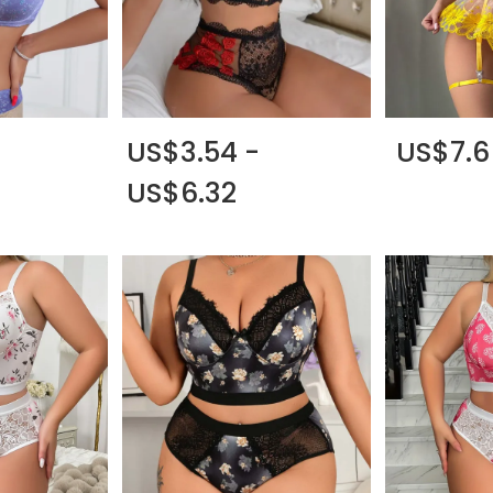
US$3.54 -
US$7.6
US$6.32