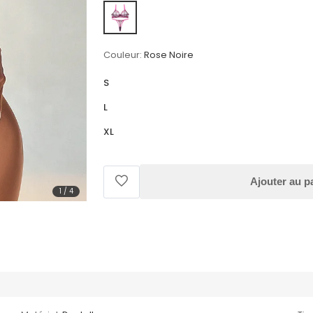
Couleur:
Rose Noire
S
L
XL
Ajouter au p
1
/
4