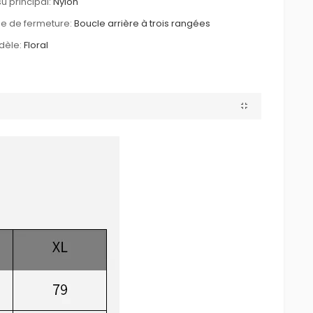
su principal:
Nylon
e de fermeture:
Boucle arrière à trois rangées
dèle:
Floral