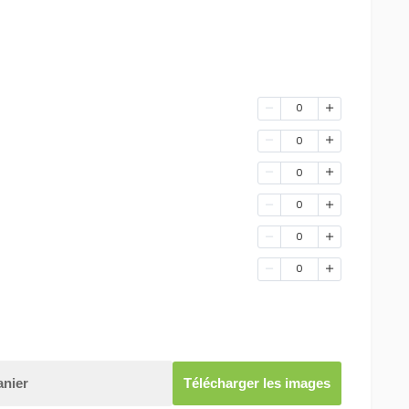
0
0
0
0
0
0
anier
Télécharger les images