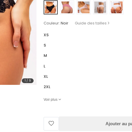
Couleur:
Noir
Guide des tailles
XS
S
M
L
XL
1
/
9
2XL
Voir plus
Ajouter au p