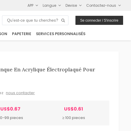
APP
Langue
Devise
Contactez-nous
Se connecter / S'inscrire
SON
PAPETERIE
SERVICES PERSONNALISÉS
nque En Acrylique Électroplaqué Pour
lez
nous contacter
US$0.67
US$0.61
0-99 pieces
≥ 100 pieces