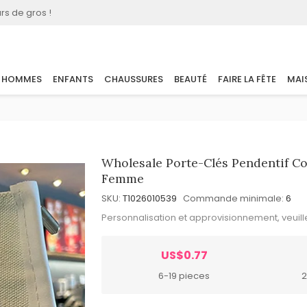
rs de gros !
HOMMES
ENFANTS
CHAUSSURES
BEAUTÉ
FAIRE LA FÊTE
MAI
Wholesale Porte-Clés Pendentif Co
Femme
SKU:
T1026010539
Commande minimale:
6
Personnalisation et approvisionnement, veuil
US$0.77
6-19 pieces
2