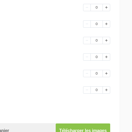
0
0
0
0
0
0
anier
Télécharger les images