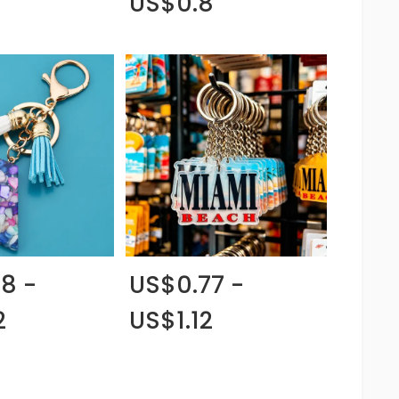
US$0.8
8 -
US$0.77 -
2
US$1.12