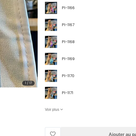
Pl-1166
Pl-1167
Pl-1168
Pl-1169
Pl-1170
1
/
17
Pl-1171
Voir plus
Ajouter au p